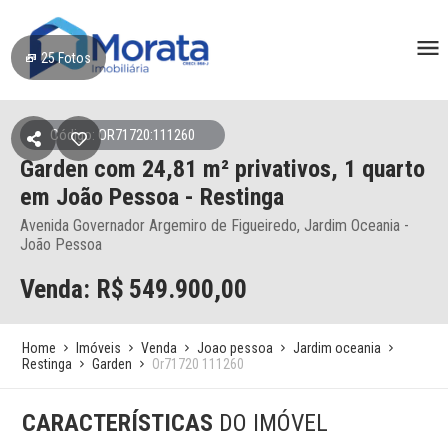
25
Fotos
Código: OR71720:111260
Garden
com 24,81 m² privativos,
1 quarto
em João Pessoa
- Restinga
Avenida Governador Argemiro de Figueiredo, Jardim Oceania -
João Pessoa
Venda: R$
549.900,00
Home
Imóveis
Venda
Joao pessoa
Jardim oceania
Restinga
Garden
Or71720 111260
CARACTERÍSTICAS
DO IMÓVEL