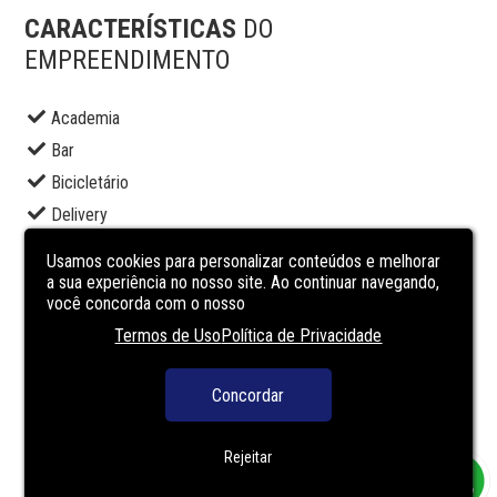
CARACTERÍSTICAS
DO
EMPREENDIMENTO
Academia
Bar
Bicicletário
Delivery
Elevador social
Usamos cookies para personalizar conteúdos e melhorar
Espaço gourmet
a sua experiência no nosso site. Ao continuar navegando,
você concorda com o nosso
Lavanderia
Termos de Uso
Política de Privacidade
Piscina adulto
Portaria
Concordar
Segurança
Terraço
Rejeitar