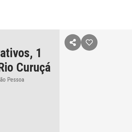
ativos,
1
Rio Curuçá
oão Pessoa