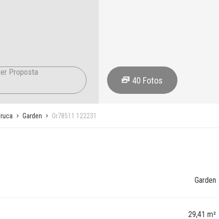
er Proposta
40
Fotos
uruca
Garden
Or78511 122231
Garden
29,41 m²