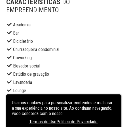
CARACTERÍSTICAS
DO
EMPREENDIMENTO
Academia
Bar
Bicicletário
Churrasqueira condominial
Coworking
Elevador social
Estúdio de gravação
Lavanderia
Lounge
Market
Usamos cookies para personalizar conteúdos e melhorar
Piscina adulto
a sua experiência no nosso site. Ao continuar navegando,
você concorda com o nosso
Piscina infantil
Termos de Uso
Política de Privacidade
Portaria