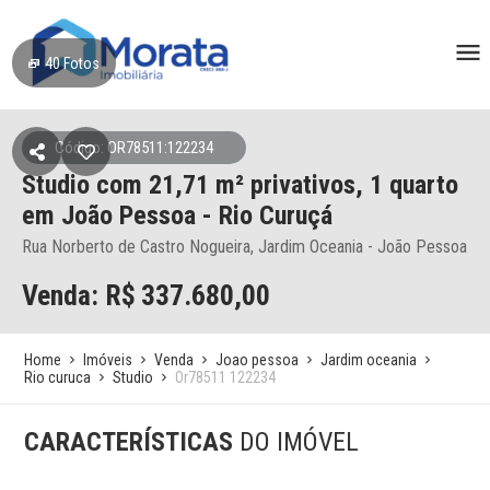
40
Fotos
Código: OR78511:122234
Studio
com 21,71 m² privativos,
1 quarto
em João Pessoa
- Rio Curuçá
Rua Norberto de Castro Nogueira, Jardim Oceania - João Pessoa
Venda: R$
337.680,00
Home
Imóveis
Venda
Joao pessoa
Jardim oceania
Rio curuca
Studio
Or78511 122234
CARACTERÍSTICAS
DO IMÓVEL