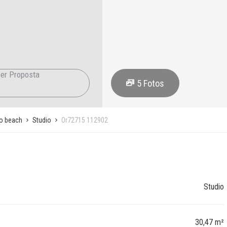
er Proposta
5
Fotos
o beach
Studio
Or72715 112902
Studio
30,47 m²