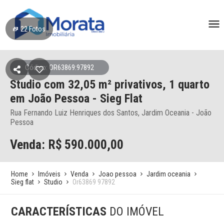
22
Fotos
Código: OR63869:97892
Studio
com 32,05 m² privativos,
1 quarto
em João Pessoa
- Sieg Flat
Rua Fernando Luiz Henriques dos Santos, Jardim Oceania - João
Pessoa
Venda: R$
590.000,00
Home
Imóveis
Venda
Joao pessoa
Jardim oceania
Sieg flat
Studio
Or63869 97892
CARACTERÍSTICAS
DO IMÓVEL