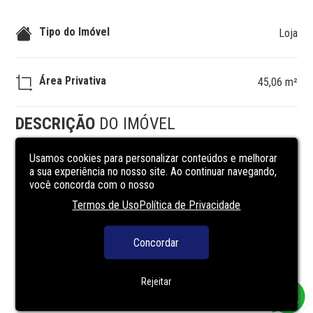
Tipo do Imóvel
Loja
Área Privativa
45,06 m²
DESCRIÇÃO
DO IMÓVEL
Usamos cookies para personalizar conteúdos e melhorar
Um empreendimento completo com toda segurança, 
a sua experiência no nosso site. Ao continuar navegando,
conforto e lazer que você merece. Preço e disponibilidade 
você concorda com o nosso
do imóvel sujeitos a alteração sem aviso prévio.
Termos de Uso
Política de Privacidade
Concordar
Rejeitar