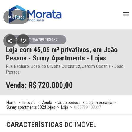
3
Fotos
Código: OR66789:103037
Loja
com 45,06 m² privativos,
em João
Pessoa
- Sunny Apartments - Lojas
Rua Bacharel José de Oliveira Curchatuz, Jardim Oceania - João
Pessoa
Venda: R$
720.000,00
Home
Imóveis
Venda
Joao pessoa
Jardim oceania
Sunny apartments 002d lojas
Loja
Or66789 103037
CARACTERÍSTICAS
DO IMÓVEL