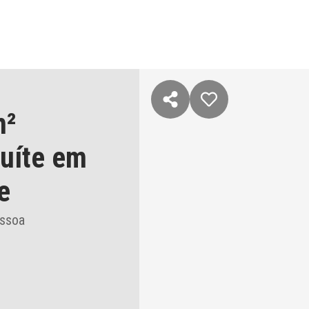
m²
suíte
em
e
essoa