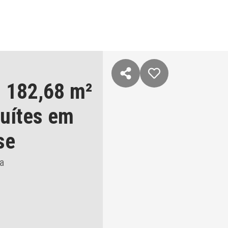
 182,68 m²
suítes
em
se
a