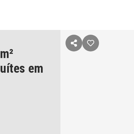
 m²
suítes
em