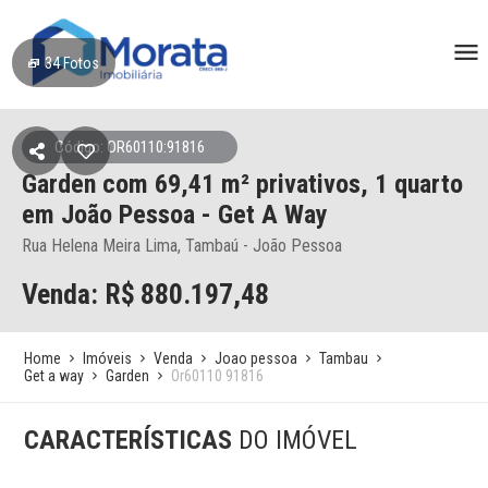
34
Fotos
Código: OR60110:91816
Garden
com 69,41 m² privativos,
1 quarto
em João Pessoa
- Get A Way
Rua Helena Meira Lima, Tambaú - João Pessoa
Venda: R$
880.197,48
Home
Imóveis
Venda
Joao pessoa
Tambau
Get a way
Garden
Or60110 91816
CARACTERÍSTICAS
DO IMÓVEL