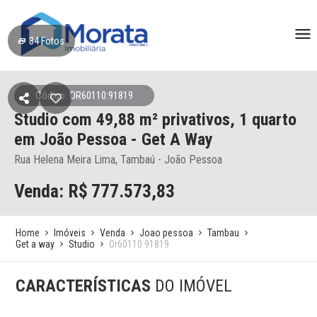
34
Fotos
Código: OR60110:91819
Studio
com 49,88 m² privativos,
1 quarto
em João Pessoa
- Get A Way
Rua Helena Meira Lima, Tambaú - João Pessoa
Venda: R$
777.573,83
Home
Imóveis
Venda
Joao pessoa
Tambau
Get a way
Studio
Or60110 91819
CARACTERÍSTICAS
DO IMÓVEL