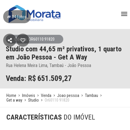
34
Fotos
Código: OR60110:91820
Studio
com 44,65 m² privativos,
1 quarto
em João Pessoa
- Get A Way
Rua Helena Meira Lima, Tambaú - João Pessoa
Venda: R$
651.509,27
Home
Imóveis
Venda
Joao pessoa
Tambau
Get a way
Studio
Or60110 91820
CARACTERÍSTICAS
DO IMÓVEL