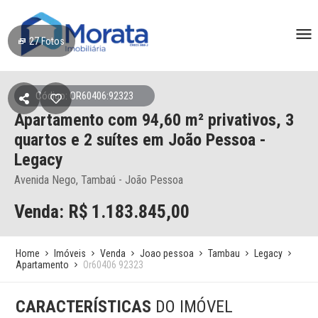
27
Fotos
Código: OR60406:92323
Apartamento
com 94,60 m² privativos,
3
quartos e 2 suítes
em João Pessoa
-
Legacy
Avenida Nego, Tambaú - João Pessoa
Venda: R$
1.183.845,00
Home
Imóveis
Venda
Joao pessoa
Tambau
Legacy
Apartamento
Or60406 92323
CARACTERÍSTICAS
DO IMÓVEL