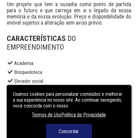
Um projeto que tem a ousadia como ponto de partida 
para o futuro e que carrega em si o legado da nossa 
memória e da nossa evolução. Preço e disponibilidade do 
imóvel sujeitos a alteração sem aviso prévio.
CARACTERÍSTICAS
DO
EMPREENDIMENTO
Academia
Brinquedoteca
Elevador social
Espaço gourmet
Usamos cookies para personalizar conteúdos e melhorar
Piscina adulto
a sua experiência no nosso site. Ao continuar navegando,
você concorda com o nosso
Playground
Termos de Uso
Política de Privacidade
Portaria
Sala de jogos
Concordar
Salão de festas