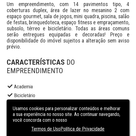
Um empreendimento, com 14 pavimentos tipo, 4 
coberturas duplex, área de lazer no mesanino 2 com 
espaço gourmet, sala de jogos, mini quadra, piscina, salão 
de festas, brinquedoteca, espaço fitness e empraçamento, 
subsolo, térreo e bicicletário. Todas as áreas comuns 
serão entregues equipadas e decoradas! Preço e 
disponibilidade do imóvel sujeitos a alteração sem aviso 
prévio.
CARACTERÍSTICAS
DO
EMPREENDIMENTO
Academia
Bicicletário
Brinquedoteca
Usamos cookies para personalizar conteúdos e melhorar
Elevador social
a sua experiência no nosso site. Ao continuar navegando,
você concorda com o nosso
Piscina adulto
Termos de Uso
Política de Privacidade
Playground