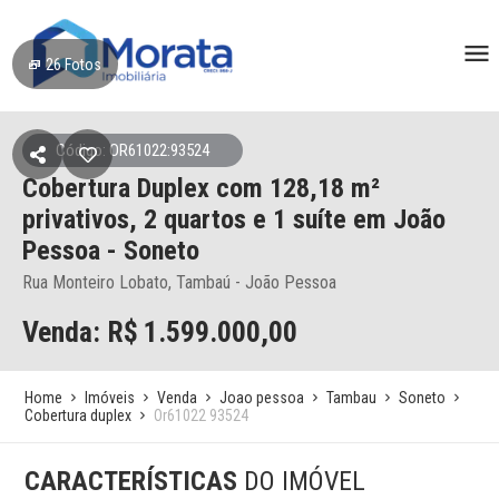
26
Fotos
Código: OR61022:93524
Cobertura Duplex
com 128,18 m²
privativos,
2 quartos e 1 suíte
em João
Pessoa
- Soneto
Rua Monteiro Lobato, Tambaú - João Pessoa
Venda: R$
1.599.000,00
Home
Imóveis
Venda
Joao pessoa
Tambau
Soneto
Cobertura duplex
Or61022 93524
CARACTERÍSTICAS
DO IMÓVEL