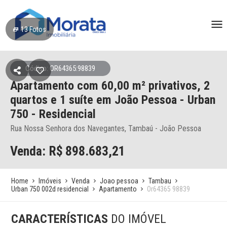
13
Fotos
Código: OR64365:98839
Apartamento
com 60,00 m² privativos,
2
quartos e 1 suíte
em João Pessoa
- Urban
750 - Residencial
Rua Nossa Senhora dos Navegantes, Tambaú - João Pessoa
Venda: R$
898.683,21
Home
Imóveis
Venda
Joao pessoa
Tambau
Urban 750 002d residencial
Apartamento
Or64365 98839
CARACTERÍSTICAS
DO IMÓVEL