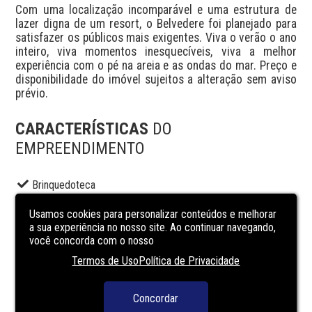
Com uma localização incomparável e uma estrutura de 
lazer digna de um resort, o Belvedere foi planejado para 
satisfazer os públicos mais exigentes. Viva o verão o ano 
inteiro, viva momentos inesquecíveis, viva a melhor 
experiência com o pé na areia e as ondas do mar. Preço e 
disponibilidade do imóvel sujeitos a alteração sem aviso 
prévio.
CARACTERÍSTICAS
DO
EMPREENDIMENTO
Brinquedoteca
Elevador social
Usamos cookies para personalizar conteúdos e melhorar
Espaço gourmet
a sua experiência no nosso site. Ao continuar navegando,
você concorda com o nosso
Piscina adulto
Termos de Uso
Política de Privacidade
Portaria
Sala de jogos
Concordar
Salão de festas