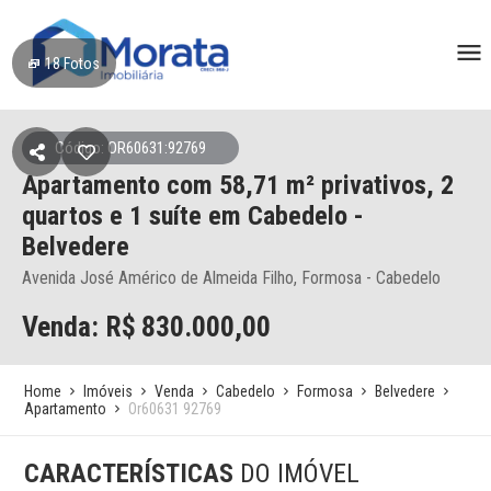
18
Fotos
Código: OR60631:92769
Apartamento
com 58,71 m² privativos,
2
quartos e 1 suíte
em Cabedelo
-
Belvedere
Avenida José Américo de Almeida Filho, Formosa - Cabedelo
Venda: R$
830.000,00
Home
Imóveis
Venda
Cabedelo
Formosa
Belvedere
Apartamento
Or60631 92769
CARACTERÍSTICAS
DO IMÓVEL