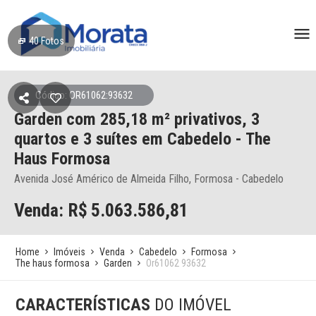
40
Fotos
Código: OR61062:93632
Garden
com 285,18 m² privativos,
3
quartos e 3 suítes
em Cabedelo
- The
Haus Formosa
Avenida José Américo de Almeida Filho, Formosa - Cabedelo
Venda: R$
5.063.586,81
Home
Imóveis
Venda
Cabedelo
Formosa
The haus formosa
Garden
Or61062 93632
CARACTERÍSTICAS
DO IMÓVEL