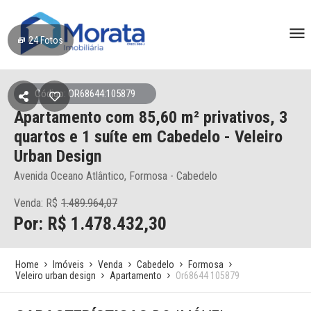
24
Fotos
Código: OR68644:105879
Apartamento
com 85,60 m² privativos,
3
quartos e 1 suíte
em Cabedelo
- Veleiro
Urban Design
Avenida Oceano Atlântico, Formosa - Cabedelo
Venda: R$
1.489.964,07
Por: R$ 1.478.432,30
Home
Imóveis
Venda
Cabedelo
Formosa
Veleiro urban design
Apartamento
Or68644 105879