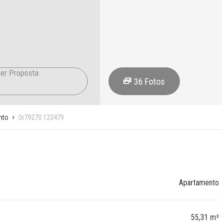
er Proposta
36
Fotos
nto
Or79270 123479
Apartamento
55,31 m²