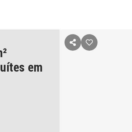
m²
suítes
em