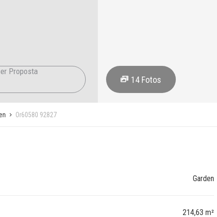
er Proposta
14
Fotos
en
Or60580 92827
Garden
214,63 m²