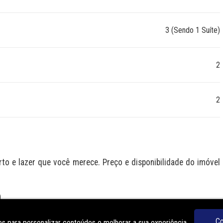
3 (Sendo 1 Suíte)
2
2
 e lazer que você merece. Preço e disponibilidade do imóvel 
O
Co
s para personalizar conteúdos e melhorar a sua experiência