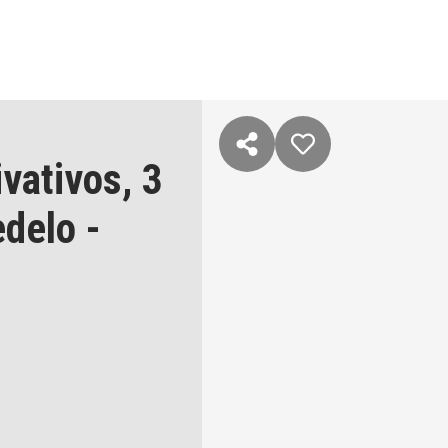
ivativos,
3
delo
-