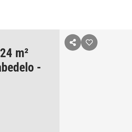
,24 m²
bedelo
-