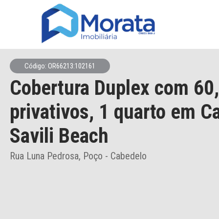
Código: OR66213:102161
Cobertura Duplex
com 60
privativos,
1 quarto
em Ca
Savili Beach
Rua Luna Pedrosa, Poço - Cabedelo