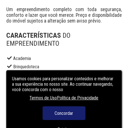
Um empreendimento completo com toda segurança, 
conforto e lazer que você merece. Preço e disponibilidade 
do imóvel sujeitos a alteração sem aviso prévio.
CARACTERÍSTICAS
DO
EMPREENDIMENTO
Academia
Brinquedoteca
Churrasqueira condominial
Usamos cookies para personalizar conteúdos e melhorar
Elevador social
a sua experiência no nosso site. Ao continuar navegando,
você concorda com o nosso
Piscina adulto
Termos de Uso
Política de Privacidade
Piscina infantil
Portaria
Concordar
Sala de jogos
Salão de festas