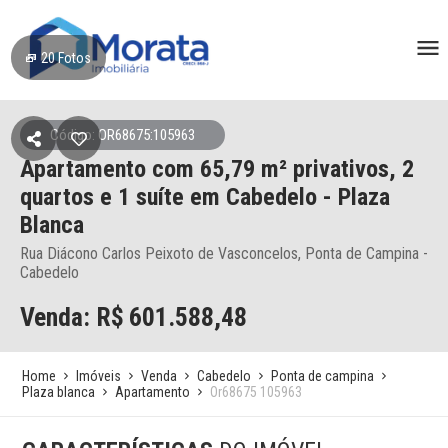
20
Fotos
Código: OR68675:105963
Apartamento
com 65,79 m² privativos,
2
quartos e 1 suíte
em Cabedelo
- Plaza
Blanca
Rua Diácono Carlos Peixoto de Vasconcelos, Ponta de Campina -
Cabedelo
Venda: R$
601.588,48
Home
Imóveis
Venda
Cabedelo
Ponta de campina
Plaza blanca
Apartamento
Or68675 105963