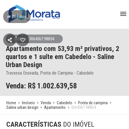
20
Fotos
Código: OR64367:98854
Apartamento
com 53,93 m² privativos,
2
quartos e 1 suíte
em Cabedelo
- Saline
Urban Design
Travessa Enseada, Ponta de Campina - Cabedelo
Venda: R$
1.002.639,58
Home
Imóveis
Venda
Cabedelo
Ponta de campina
Saline urban design
Apartamento
Or64367 98854
CARACTERÍSTICAS
DO IMÓVEL