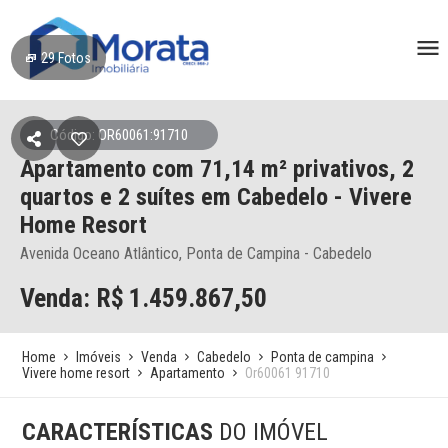
29
Fotos
Código: OR60061:91710
Apartamento
com 71,14 m² privativos,
2
quartos e 2 suítes
em Cabedelo
- Vivere
Home Resort
Avenida Oceano Atlântico, Ponta de Campina - Cabedelo
Venda: R$
1.459.867,50
Home
Imóveis
Venda
Cabedelo
Ponta de campina
Vivere home resort
Apartamento
Or60061 91710
CARACTERÍSTICAS
DO IMÓVEL