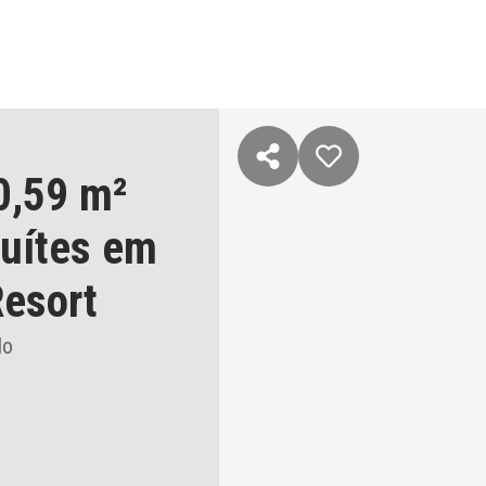
0,59 m²
suítes
em
esort
lo