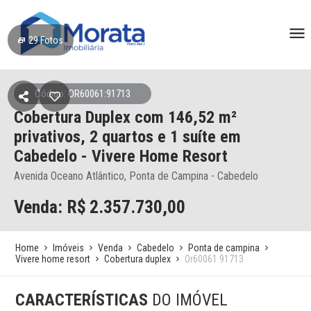
29
Fotos
Código: OR60061:91713
Cobertura Duplex
com 146,52 m²
privativos,
2 quartos e 1 suíte
em
Cabedelo
- Vivere Home Resort
Avenida Oceano Atlântico, Ponta de Campina - Cabedelo
Venda: R$
2.357.730,00
Home
Imóveis
Venda
Cabedelo
Ponta de campina
Vivere home resort
Cobertura duplex
Or60061 91713
CARACTERÍSTICAS
DO IMÓVEL