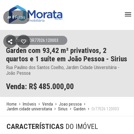
8
Fotos
Código: OR77026:120003
Garden
com 93,42 m² privativos,
2
quartos e 1 suíte
em João Pessoa
- Sirius
Rua Paulino dos Santos Coelho, Jardim Cidade Universitária -
João Pessoa
Venda: R$
485.000,00
Home
Imóveis
Venda
Joao pessoa
Jardim cidade universitaria
Sirius
Garden
Or77026 120003
CARACTERÍSTICAS
DO IMÓVEL