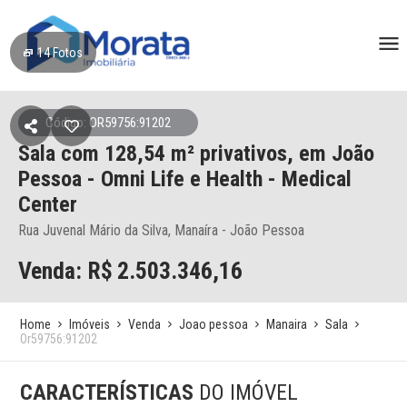
14
Fotos
Código: OR59756:91202
Sala
com 128,54 m² privativos,
em João
Pessoa
- Omni Life e Health - Medical
Center
Rua Juvenal Mário da Silva, Manaíra - João Pessoa
Venda: R$
2.503.346,16
Home
Imóveis
Venda
Joao pessoa
Manaira
Sala
Or59756:91202
CARACTERÍSTICAS
DO IMÓVEL