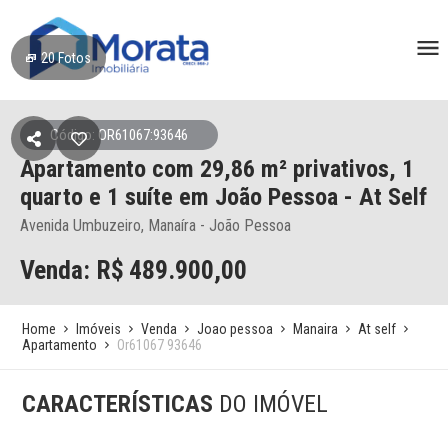
20
Fotos
Código: OR61067:93646
Apartamento
com 29,86 m² privativos,
1
quarto e 1 suíte
em João Pessoa
- At Self
Avenida Umbuzeiro, Manaíra - João Pessoa
Venda: R$
489.900,00
Home
Imóveis
Venda
Joao pessoa
Manaira
At self
Apartamento
Or61067 93646
CARACTERÍSTICAS
DO IMÓVEL