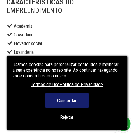
CARACTERÍSTICAS
DO
EMPREENDIMENTO
Academia
Coworking
Elevador social
Lavanderia
Lounge
Usamos cookies para personalizar conteúdos e melhorar
Piscina adulto
a sua experiência no nosso site. Ao continuar navegando,
você concorda com o nosso
Piscina infantil
Termos de Uso
Política de Privacidade
Portaria
Salão de festas
Concordar
Segurança
Solarium
Rejeitar