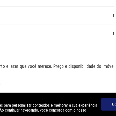
1
1
 e lazer que você merece. Preço e disponibilidade do imóvel 
O
Coworking
Co
s para personalizar conteúdos e melhorar a sua experiência
Espaço gourmet
. Ao continuar navegando, você concorda com o nosso
Piscina adulto