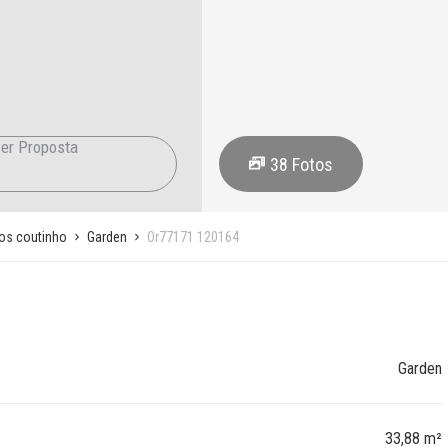
er Proposta
38
Fotos
mos coutinho
Garden
Or77171 120164
Garden
33,88 m²