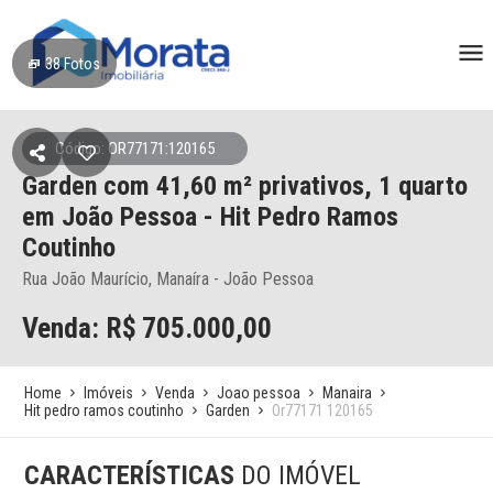
38
Fotos
Código: OR77171:120165
Garden
com 41,60 m² privativos,
1 quarto
em João Pessoa
- Hit Pedro Ramos
Coutinho
Rua João Maurício, Manaíra - João Pessoa
Venda: R$
705.000,00
Home
Imóveis
Venda
Joao pessoa
Manaira
Hit pedro ramos coutinho
Garden
Or77171 120165
CARACTERÍSTICAS
DO IMÓVEL