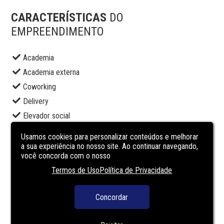
CARACTERÍSTICAS
DO
EMPREENDIMENTO
Academia
Academia externa
Coworking
Delivery
Elevador social
Espaço gourmet
Usamos cookies para personalizar conteúdos e melhorar
Lavanderia
a sua experiência no nosso site. Ao continuar navegando,
você concorda com o nosso
Market
Termos de Uso
Política de Privacidade
Piscina adulto
Portaria
Concordar
Segurança
Terraço