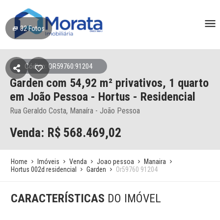
32
Fotos
Código: OR59760:91204
Garden
com 54,92 m² privativos,
1 quarto
em João Pessoa
- Hortus - Residencial
Rua Geraldo Costa, Manaíra - João Pessoa
Venda: R$
568.469,02
Home
Imóveis
Venda
Joao pessoa
Manaira
Hortus 002d residencial
Garden
Or59760 91204
CARACTERÍSTICAS
DO IMÓVEL