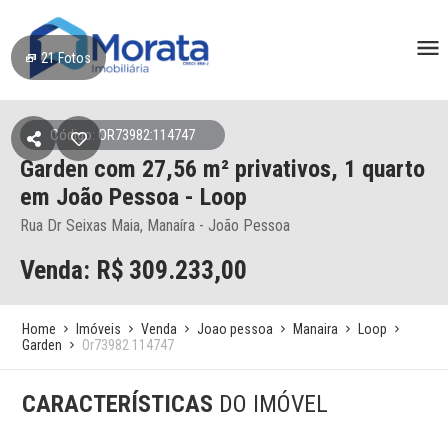
21
Fotos
Código: OR73982:114747
Garden
com 27,56 m² privativos,
1 quarto
em João Pessoa
- Loop
Rua Dr Seixas Maia, Manaíra - João Pessoa
Venda: R$
309.233,00
Home
Imóveis
Venda
Joao pessoa
Manaira
Loop
Garden
Or73982 114747
CARACTERÍSTICAS
DO IMÓVEL