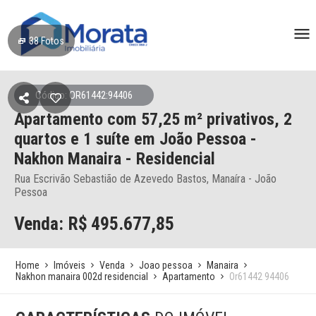
38
Fotos
Código: OR61442:94406
Apartamento
com 57,25 m² privativos,
2
quartos e 1 suíte
em João Pessoa
-
Nakhon Manaira - Residencial
Rua Escrivão Sebastião de Azevedo Bastos, Manaíra - João
Pessoa
Venda: R$
495.677,85
Home
Imóveis
Venda
Joao pessoa
Manaira
Nakhon manaira 002d residencial
Apartamento
Or61442 94406