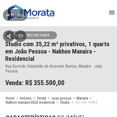
38
Fotos
Código: OR61442:94404
Studio
com 35,22 m² privativos,
1 quarto
em João Pessoa
- Nakhon Manaira -
Residencial
Rua Escrivão Sebastião de Azevedo Bastos, Manaíra - João
Pessoa
Venda: R$
355.500,00
Home
Imóveis
Venda
Joao pessoa
Manaira
Nakhon manaira 002d residencial
Studio
Or61442 94404