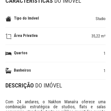
CARACTERÍSTICAS
DO IMÓVEL
Tipo do Imóvel
Studio
Área Privativa
35,22 m²
Quartos
1
Banheiros
1
DESCRIÇÃO
DO IMÓVEL
Com 24 andares, o Nakhon Manaíra oferece uma 
combinação estratégica de studios, flats e salas 