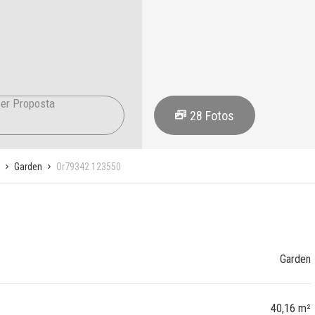
er Proposta
28
Fotos
Garden
Or79342 123550
Garden
40,16 m²