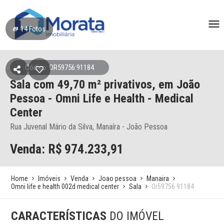
14
Fotos
Código: OR59756:91184
Sala
com 49,70 m² privativos,
em João
Pessoa
- Omni Life e Health - Medical
Center
Rua Juvenal Mário da Silva, Manaíra - João Pessoa
Venda: R$
974.233,91
Home
Imóveis
Venda
Joao pessoa
Manaira
Omni life e health 002d medical center
Sala
Or59756 91184
CARACTERÍSTICAS
DO IMÓVEL