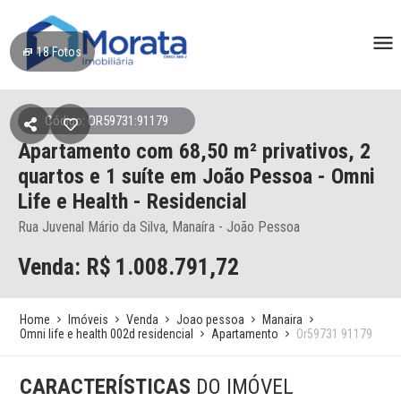
18
Fotos
Código: OR59731:91179
Apartamento
com 68,50 m² privativos,
2
quartos e 1 suíte
em João Pessoa
- Omni
Life e Health - Residencial
Rua Juvenal Mário da Silva, Manaíra - João Pessoa
Venda: R$
1.008.791,72
Home
Imóveis
Venda
Joao pessoa
Manaira
Omni life e health 002d residencial
Apartamento
Or59731 91179
CARACTERÍSTICAS
DO IMÓVEL