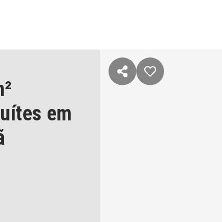
m²
suítes
em
ã