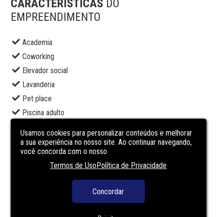
CARACTERÍSTICAS
DO
EMPREENDIMENTO
Academia
Coworking
Elevador social
Lavanderia
Pet place
Piscina adulto
Playground
Usamos cookies para personalizar conteúdos e melhorar
Portaria
a sua experiência no nosso site. Ao continuar navegando,
você concorda com o nosso
Sala de jogos
Termos de Uso
Política de Privacidade
Salão de festas
Segurança
Concordar
Solarium
Spa