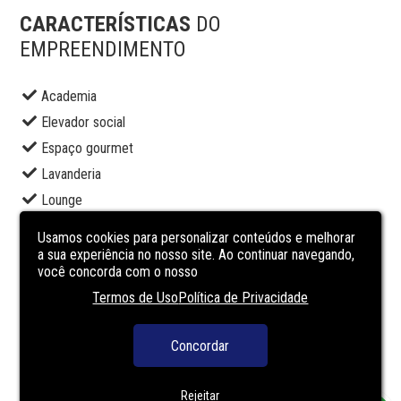
CARACTERÍSTICAS
DO
EMPREENDIMENTO
Academia
Elevador social
Espaço gourmet
Lavanderia
Lounge
Piscina adulto
Usamos cookies para personalizar conteúdos e melhorar
Playground
a sua experiência no nosso site. Ao continuar navegando,
você concorda com o nosso
Portaria
Termos de Uso
Política de Privacidade
Restaurante
Segurança
Concordar
Solarium
Terraço
Rejeitar