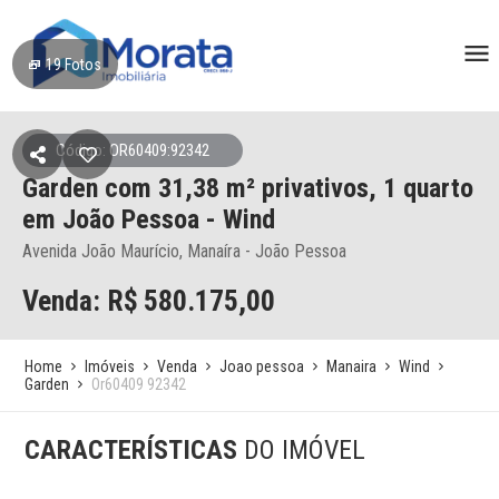
19
Fotos
Código: OR60409:92342
Garden
com 31,38 m² privativos,
1 quarto
em João Pessoa
- Wind
Avenida João Maurício, Manaíra - João Pessoa
Venda: R$
580.175,00
Home
Imóveis
Venda
Joao pessoa
Manaira
Wind
Garden
Or60409 92342
CARACTERÍSTICAS
DO IMÓVEL