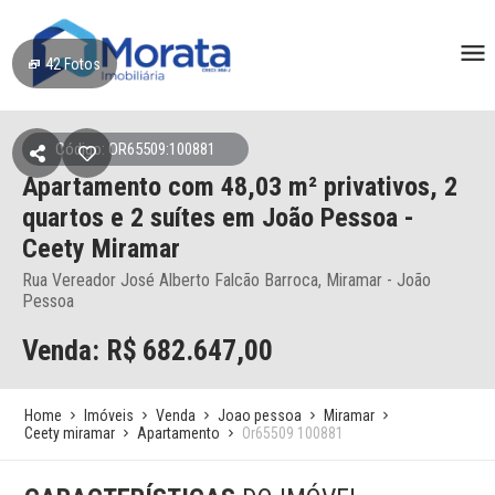
42
Fotos
Código: OR65509:100881
Apartamento
com 48,03 m² privativos,
2
quartos e 2 suítes
em João Pessoa
-
Ceety Miramar
Rua Vereador José Alberto Falcão Barroca, Miramar - João
Pessoa
Venda: R$
682.647,00
Home
Imóveis
Venda
Joao pessoa
Miramar
Ceety miramar
Apartamento
Or65509 100881