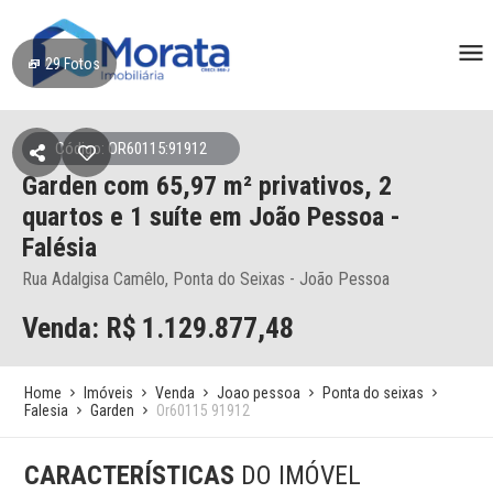
29
Fotos
Código: OR60115:91912
Garden
com 65,97 m² privativos,
2
quartos e 1 suíte
em João Pessoa
-
Falésia
Rua Adalgisa Camêlo, Ponta do Seixas - João Pessoa
Venda: R$
1.129.877,48
Home
Imóveis
Venda
Joao pessoa
Ponta do seixas
Falesia
Garden
Or60115 91912
CARACTERÍSTICAS
DO IMÓVEL