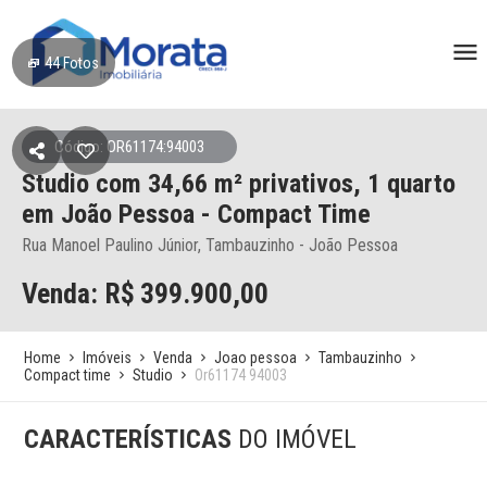
44
Fotos
Código: OR61174:94003
Studio
com 34,66 m² privativos,
1 quarto
em João Pessoa
- Compact Time
Rua Manoel Paulino Júnior, Tambauzinho - João Pessoa
Venda: R$
399.900,00
Home
Imóveis
Venda
Joao pessoa
Tambauzinho
Compact time
Studio
Or61174 94003
CARACTERÍSTICAS
DO IMÓVEL