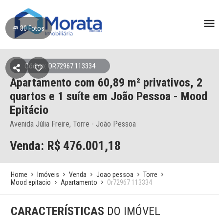
30
Fotos
Código: OR72967:113334
Apartamento
com 60,89 m² privativos,
2
quartos e 1 suíte
em João Pessoa
- Mood
Epitácio
Avenida Júlia Freire, Torre - João Pessoa
Venda: R$
476.001,18
Home
Imóveis
Venda
Joao pessoa
Torre
Mood epitacio
Apartamento
Or72967 113334
CARACTERÍSTICAS
DO IMÓVEL